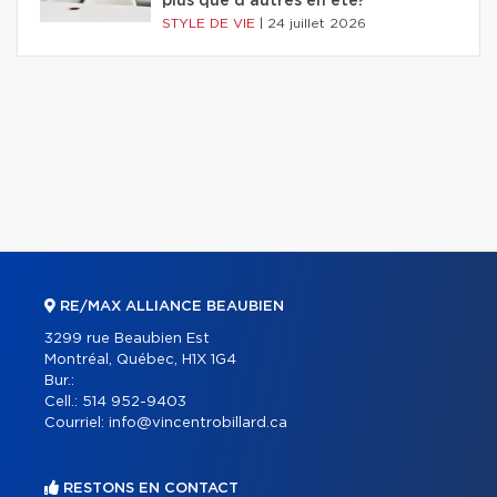
plus que d'autres en été?
STYLE DE VIE
|
24 juillet 2026
RE/MAX ALLIANCE BEAUBIEN
3299 rue Beaubien Est
Montréal, Québec, H1X 1G4
Bur.:
Cell.:
514 952-9403
Courriel:
info@vincentrobillard.ca
RESTONS EN CONTACT