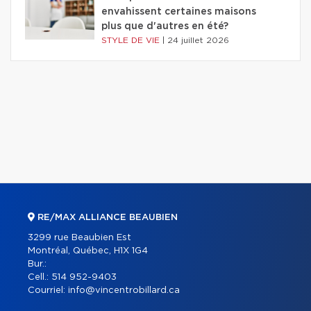
envahissent certaines maisons
plus que d'autres en été?
STYLE DE VIE
|
24 juillet 2026
RE/MAX ALLIANCE BEAUBIEN
3299 rue Beaubien Est
Montréal, Québec, H1X 1G4
Bur.:
Cell.:
514 952-9403
Courriel:
info@vincentrobillard.ca