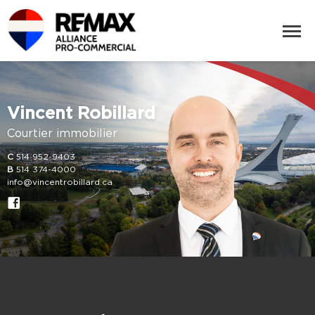
Vincent Robillard
Courtier immobilier
C
514 952-9403
B
514 374-4000
info@vincentrobillard.ca