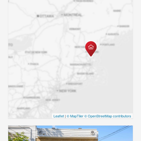
Leaflet
|
© MapTiler
© OpenStreetMap contributors