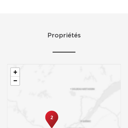
Propriétés
+
−
2