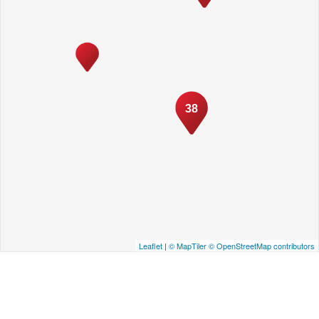
38
Leaflet
|
© MapTiler
© OpenStreetMap contributors