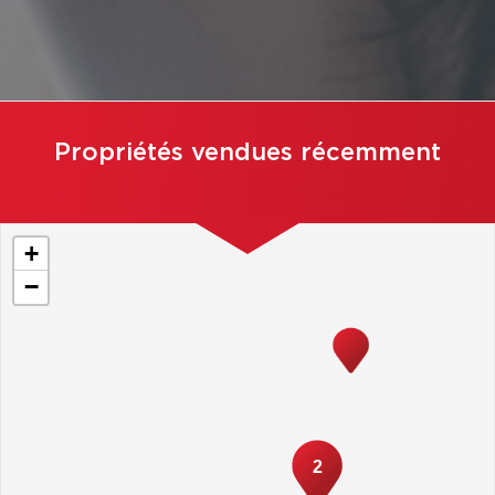
Propriétés vendues récemment
+
−
2