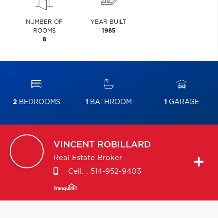
NUMBER OF
YEAR BUILT
ROOMS
1985
8
2
BEDROOMS
1
BATHROOM
1
GARAGE
VINCENT
ROBILLARD
Real Estate Broker
Cell. :
514-952-9403